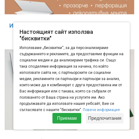
Изработване на стенен работен календар
Настоящият сайт използва
"Куатро"
"бисквитки"
Използваме „бисквитки“, за да персонализираме
съдържанието и рекламите, да предоставяме функции на
социални медии и да анализираме трафика си. Също
така споделяме информация за начина, по който
използвате сайта ни, с партньорските си социални
медии, рекламните си партньори и партньори за анализ,
които може да я комбинират с друга предоставена им от
Вас информация или с такава, която са събрали от
ползването от Ваша страна на услугите им. Ако
продължавате да използвате нашия уебсайт, Вие се
съгласявате с нашите "бисквитки".
Повече информация
Приемам
Предпочитания