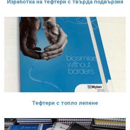
Изработка на тефтери с твърда подвързия
Тефтери с топло лепене