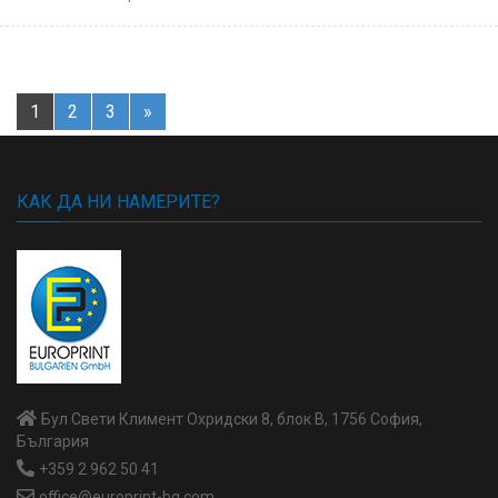
1
2
3
»
КАК ДА НИ НАМЕРИТЕ?
Бул Свети Климент Охридски 8, блок В, 1756 София,
България
+359 2 962 50 41
office@europrint-bg.com