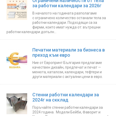
Ограничени наличности от тела
за работни календари за 2026г
В началото на годината разполагаме
с ограничено количество останали тела за
работни календари. Подходящи са за
фирми, които имат нужда от: вътрешни
работни календари допълн...
Печатни материали за бизнеса в
преход към евро
Ние от Европринт България предлагаме
качествен дизайн, предпечат и печат —
менюта, каталози, календари, тефтери и
други материали с актуални цени в евро.
Стенни работни календари за
2024г на скклад
Поръчайте стенни работни календари за
2024 година. Модели Бейби, Фаворит и