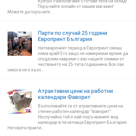
Куатро Разполагаме с готови тела на склад!
Поръчайте онлайн от нашия магазин!
Можете да поръчате...
Парти по случай 25 години
Европринт България
Натовареният период в Европринт сякаш
няма край! Ето защо не намерихме време да
споделим навреме с вас нашите снимки от
честването на 25-тата годишнина. Все пак
никога не е късн...
Атрактивни цени на работни
календари Фаворит
Възползвайте се от атрактивните цени на
стенен работен календар "Фаворит"
Неслучайно той е най-поръчваният вид
календар в печатница Европринт България.
Неговата практи...