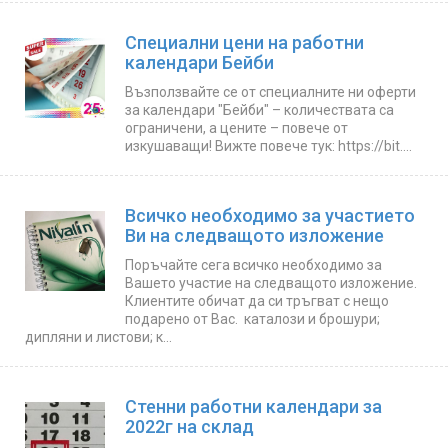
Специални цени на работни
календари Бейби
Възползвайте се от специалните ни оферти
за календари "Бейби" – количествата са
ограничени, а цените – повече от
изкушаващи! Вижте повече тук: https://bit....
Всичко необходимо за участието
Ви на следващото изложение
Поръчайте сега всичко необходимо за
Вашето участие на следващото изложение.
Клиентите обичат да си тръгват с нещо
подарено от Вас. каталози и брошури;
дипляни и листови; к...
Стенни работни календари за
2022г на склад