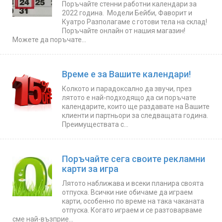
Поръчайте стенни работни календари за
2022 година. Модели Бейби, Фаворит и
Куатро Разполагаме с готови тела на склад!
Поръчайте онлайн от нашия магазин!
Можете да поръчате...
Време е за Вашите календари!
Колкото и парадоксално да звучи, през
лятото е най-подходящо да си поръчате
календарите, които ще раздавате на Вашите
клиенти и партньори за следващата година.
Преимуществата с...
Поръчайте сега своите рекламни
карти за игра
Лятото наближава и всеки планира своята
отпуска. Всички ние обичаме да играем
карти, особенно по време на така чаканата
отпуска. Когато играем и се разтоварваме
сме най-възприе...