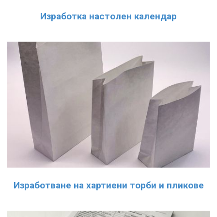
Изработка настолен календар
Изработване на хартиени торби и пликове