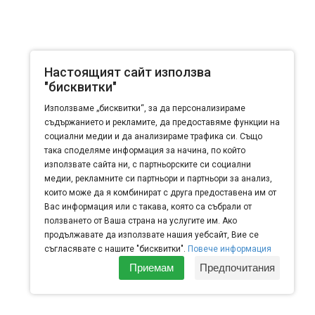
Настоящият сайт използва
"бисквитки"
Използваме „бисквитки“, за да персонализираме
съдържанието и рекламите, да предоставяме функции на
социални медии и да анализираме трафика си. Също
така споделяме информация за начина, по който
използвате сайта ни, с партньорските си социални
медии, рекламните си партньори и партньори за анализ,
които може да я комбинират с друга предоставена им от
Вас информация или с такава, която са събрали от
Изработване на дипляни и брошури
ползването от Ваша страна на услугите им. Ако
продължавате да използвате нашия уебсайт, Вие се
съгласявате с нашите "бисквитки".
Повече информация
Приемам
Предпочитания