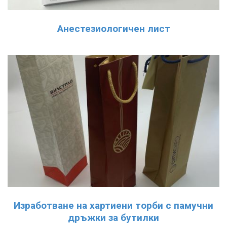
Анестезиологичен лист
Изработване на хартиени торби с памучни
дръжки за бутилки