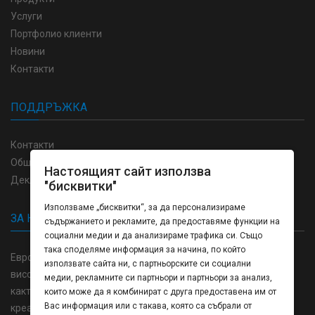
Услуги
Портфолио клиенти
Новини
Контакти
ПОДДРЪЖКА
Контакти
Общи условия
Настоящият сайт използва
Декларация за поверителност
"бисквитки"
Използваме „бисквитки“, за да персонализираме
ЗА НАС
съдържанието и рекламите, да предоставяме функции на
социални медии и да анализираме трафика си. Също
така споделяме информация за начина, по който
Европринт България отпечатване и изработка пълна гама
използвате сайта ни, с партньорските си социални
висококачествени продукти в областта на полиграфията,
медии, рекламните си партньори и партньори за анализ,
както и напълно затворен цикъл на производство от
които може да я комбинират с друга предоставена им от
Вас информация или с такава, която са събрали от
креативната концепция до готовото изделие.