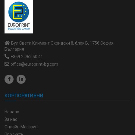
Бул Свети Климент Охридски 8, блок В, 1756 София,
България
+359 2 962 50 41
office@europrint-bg.com
КОРПОРАТИВНИ
Начало
За нас
Онлайн Магазин
Продукти