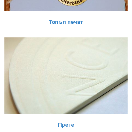
Топъл печат
Преге