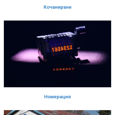
Кочаниране
Номерация