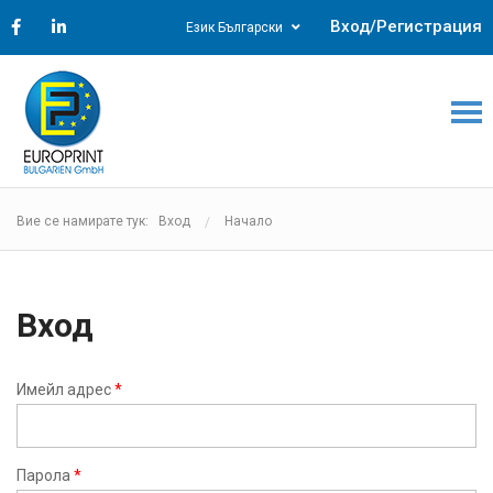
Вход/Регистрация
Език Български
Вие се намирате тук: Вход
Начало
Вход
Имейл адрес
*
Парола
*