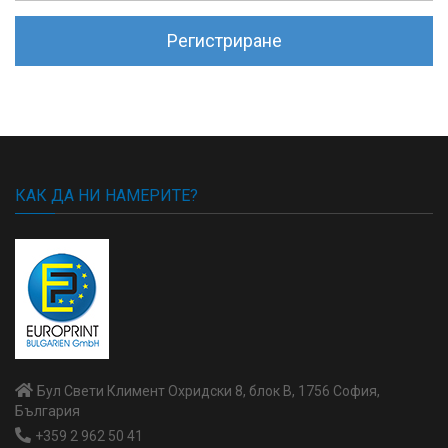
Регистриране
КАК ДА НИ НАМЕРИТЕ?
Бул Свети Климент Охридски 8, блок В, 1756 София,
България
+359 2 962 50 41