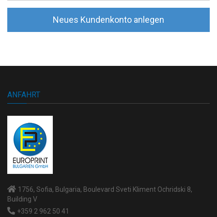
Neues Kundenkonto anlegen
ANFAHRT
1756, Sofia, Bulgaria, Boulevard Sveti Kliment Ochridski 8,
Building V
+359 2 962 50 41