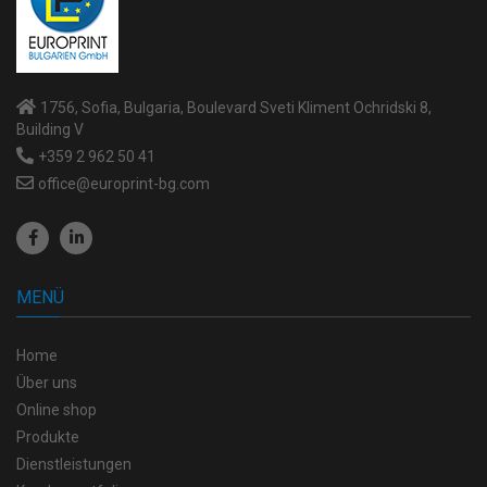
1756, Sofia, Bulgaria, Boulevard Sveti Kliment Ochridski 8,
Building V
+359 2 962 50 41
office@europrint-bg.com
MENÜ
Home
Über uns
Online shop
Produkte
Dienstleistungen