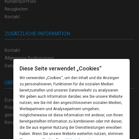
Kundenportfolio
Neuigkeiten
Kontakt
ZUSÄTZLICHE INFORMATION
Kontakt
Allgemeine Bedingungen
Datenschutzvorschriften
Diese Seite verwendet „Cookies“
Wir verwenden „Cookies“, um den Inhalt und die Anzeigen
ÜBER UNS
zu personalisieren, Funktionen für die sozialen Medien
bereitzustellen und unseren Datenverkehr zu analysieren.
Wir geben auch Information darüber, wie Sie unsere Website
Europrint Bulgarien bietet eine breite Palette von hochwertigen
nutzen, wie Sie mit den angeschlossenen sozialen Medien,
Produkten auf dem Gebiet der Polygraphie, sowie einen völlig
Werbepartnern und Analysepartnern umgehen;
geschlossenen Zyklus der Produktion von der kreativen
möglicherweise ist diese Information mit anderer, von Ihnen
bereitgestellten Information zu kombinieren oder mit dieser,
Konzeption bis zum fertigten Produkt.
die Sie aus eigener Nutzung der Dienstleistungen erworben
haben. Wenn Sie unsere Website weiterhin nutzen, stimmen