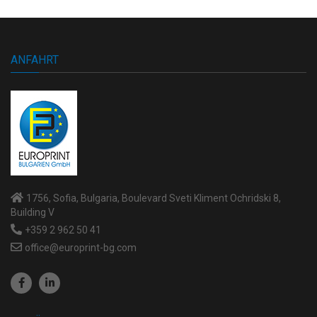
ANFAHRT
1756, Sofia, Bulgaria, Boulevard Sveti Kliment Ochridski 8,
Building V
+359 2 962 50 41
office@europrint-bg.com