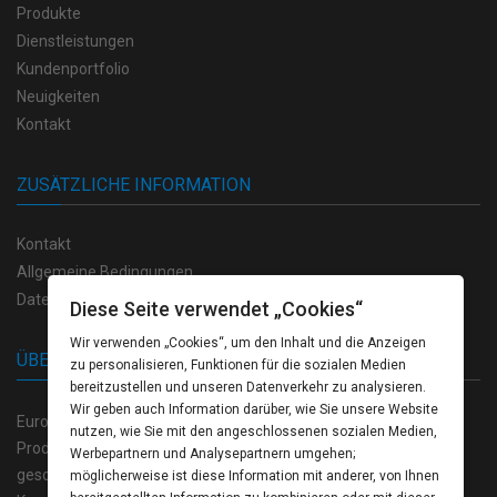
Produkte
Dienstleistungen
Kundenportfolio
Neuigkeiten
Kontakt
ZUSÄTZLICHE INFORMATION
Kontakt
Allgemeine Bedingungen
Datenschutzvorschriften
Diese Seite verwendet „Cookies“
Wir verwenden „Cookies“, um den Inhalt und die Anzeigen
ÜBER UNS
zu personalisieren, Funktionen für die sozialen Medien
bereitzustellen und unseren Datenverkehr zu analysieren.
Wir geben auch Information darüber, wie Sie unsere Website
Europrint Bulgarien bietet eine breite Palette von hochwertigen
nutzen, wie Sie mit den angeschlossenen sozialen Medien,
Produkten auf dem Gebiet der Polygraphie, sowie einen völlig
Werbepartnern und Analysepartnern umgehen;
geschlossenen Zyklus der Produktion von der kreativen
möglicherweise ist diese Information mit anderer, von Ihnen