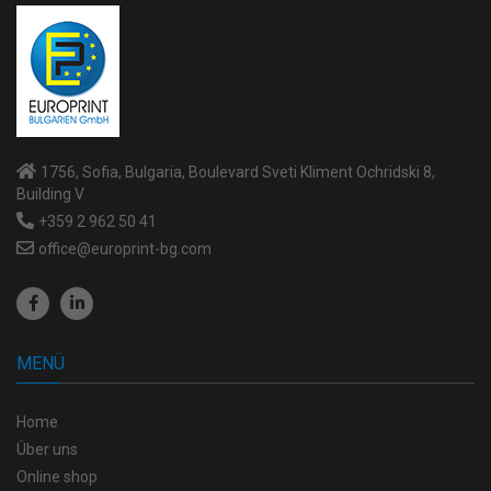
1756, Sofia, Bulgaria, Boulevard Sveti Kliment Ochridski 8,
Building V
+359 2 962 50 41
office@europrint-bg.com
MENÜ
Home
Über uns
Online shop