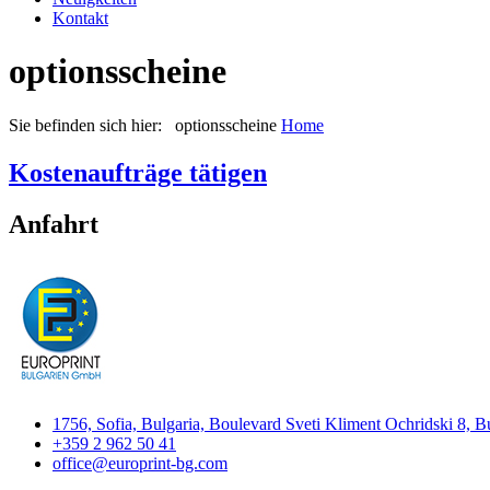
Kontakt
optionsscheine
Sie befinden sich hier: optionsscheine
Home
Kostenaufträge tätigen
Anfahrt
1756, Sofia, Bulgaria, Boulevard Sveti Kliment Ochridski 8, B
+359 2 962 50 41
office@europrint-bg.com