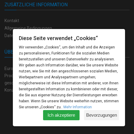
ZUSÄTZLICHE INFORMATION
Kontakt
Allgemeine Bedingungen
Datenschutzvorschriften
Diese Seite verwendet „Cookies“
Wir verwenden „Cookies“, um den Inhalt und die Anzeigen
ÜBER UNS
zu personalisieren, Funktionen für die sozialen Medien
bereitzustellen und unseren Datenverkehr zu analysieren.
Wir geben auch Information darüber, wie Sie unsere Website
Europrint Bulgarien bietet eine breite Palette von hochwertigen
nutzen, wie Sie mit den angeschlossenen sozialen Medien,
Produkten auf dem Gebiet der Polygraphie, sowie einen völlig
Werbepartnern und Analysepartnern umgehen;
geschlossenen Zyklus der Produktion von der kreativen
möglicherweise ist diese Information mit anderer, von Ihnen
bereitgestellten Information zu kombinieren oder mit dieser,
Konzeption bis zum fertigten Produkt.
die Sie aus eigener Nutzung der Dienstleistungen erworben
haben. Wenn Sie unsere Website weiterhin nutzen, stimmen
Sie unseren „Cookies“ zu..
Mehr Information
Europrint © 2026 All rights reserved.
Ich akzeptiere
Bevorzugungen
Programming:
WebDesign