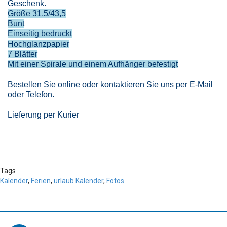
Geschenk.
Größe
31,5/43,5
Bunt
Einseitig bedruckt
Hochglanzpapier
7 Blätter
Mit einer Spirale und einem Aufhänger befestigt
Bestellen Sie online oder kontaktieren Sie uns per E-Mail
oder Telefon.
Lieferung per Kurier
Tags
Kalender
,
Ferien
,
urlaub Kalender
,
Fotos