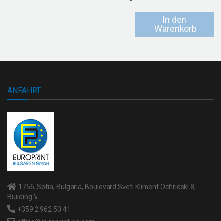
In den
Warenkorb
ANFAHRT
1756, Sofia, Bulgaria, Boulevard Sveti Kliment Ochridski 8,
Building V
+359 2 962 50 41