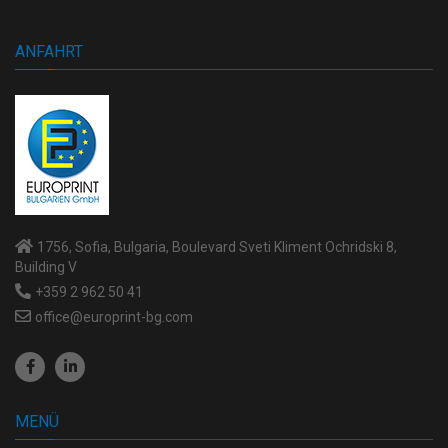
ANFAHRT
1756, Sofia, Bulgaria, Boulevard Sveti Kliment Ochridski 8,
Building V
+359 2 962 50 41
office@europrint-bg.com
MENÜ