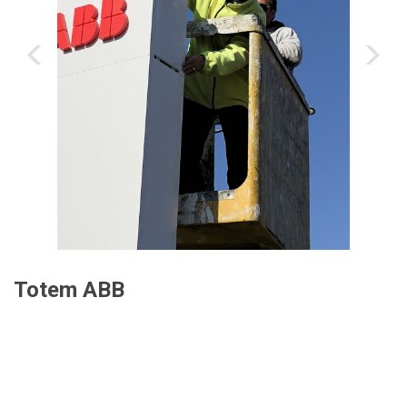
‹
›
Totem ABB