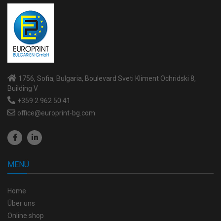
1756, Sofia, Bulgaria, Boulevard Sveti Kliment Ochridski 8,
Building V
+359 2 962 50 41
office@europrint-bg.com
MENÜ
Home
Über uns
Online shop