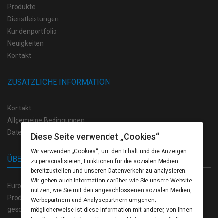
Produkte
Dienstleistungen
Kundenportfolio
Neuigkeiten
Kontakt
ZUSÄTZLICHE INFORMATION
Kontakt
Allgemeine Bedingungen
Datenschutzvorschriften
Diese Seite verwendet „Cookies“
Wir verwenden „Cookies“, um den Inhalt und die Anzeigen
ÜBER UNS
zu personalisieren, Funktionen für die sozialen Medien
bereitzustellen und unseren Datenverkehr zu analysieren.
Wir geben auch Information darüber, wie Sie unsere Website
Europrint Bulgarien bietet eine breite Palette von hochwertigen
nutzen, wie Sie mit den angeschlossenen sozialen Medien,
Produkten auf dem Gebiet der Polygraphie, sowie einen völlig
Werbepartnern und Analysepartnern umgehen;
geschlossenen Zyklus der Produktion von der kreativen
möglicherweise ist diese Information mit anderer, von Ihnen