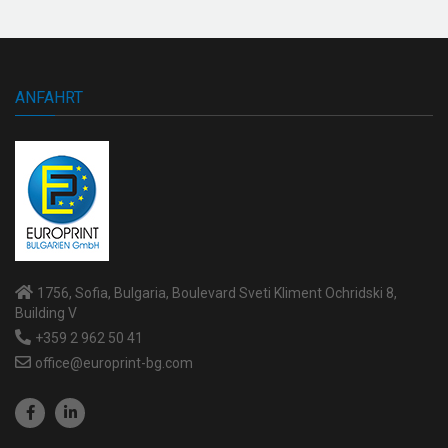
ANFAHRT
1756, Sofia, Bulgaria, Boulevard Sveti Kliment Ochridski 8,
Building V
+359 2 962 50 41
office@europrint-bg.com