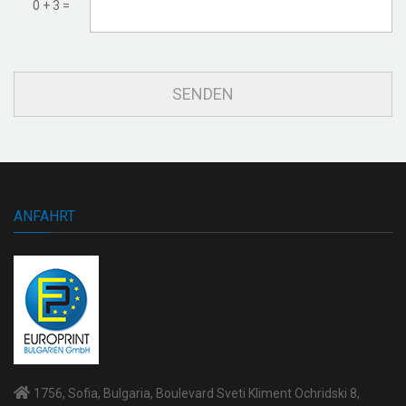
0 + 3 =
ANFAHRT
1756, Sofia, Bulgaria, Boulevard Sveti Kliment Ochridski 8,