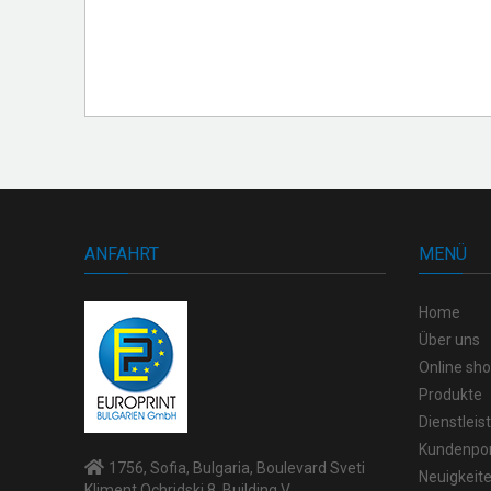
ANFAHRT
MENÜ
Home
Über uns
Online sh
Produkte
Dienstlei
Kundenpor
1756, Sofia, Bulgaria, Boulevard Sveti
Neuigkeit
Kliment Ochridski 8, Building V