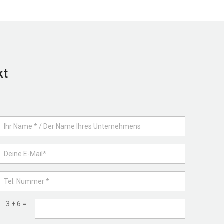
kt
3 + 6 =