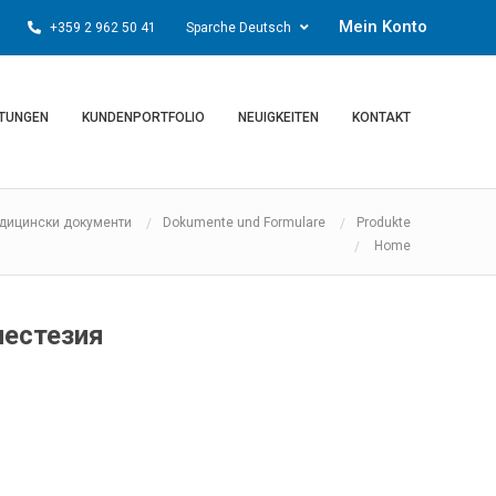
Mein Konto
+359 2 962 50 41
Sparche Deutsch
STUNGEN
KUNDENPORTFOLIO
NEUIGKEITEN
KONTAKT
дицински документи
Dokumente und Formulare
Produkte
Home
нестезия