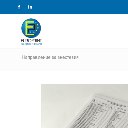
Направление за анестезия