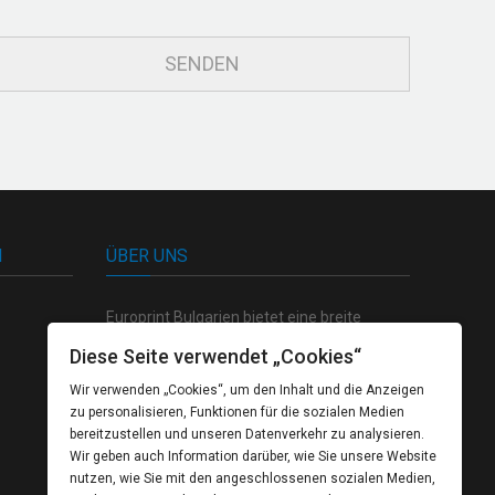
N
ÜBER UNS
Europrint Bulgarien bietet eine breite
Palette von hochwertigen Produkten auf
Diese Seite verwendet „Cookies“
dem Gebiet der Polygraphie, sowie einen
Wir verwenden „Cookies“, um den Inhalt und die Anzeigen
völlig geschlossenen Zyklus der Produktion
zu personalisieren, Funktionen für die sozialen Medien
von der kreativen Konzeption bis zum
bereitzustellen und unseren Datenverkehr zu analysieren.
fertigten Produkt.
Wir geben auch Information darüber, wie Sie unsere Website
nutzen, wie Sie mit den angeschlossenen sozialen Medien,