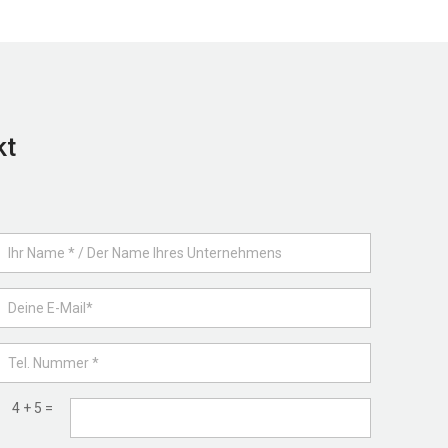
kt
4 + 5 =