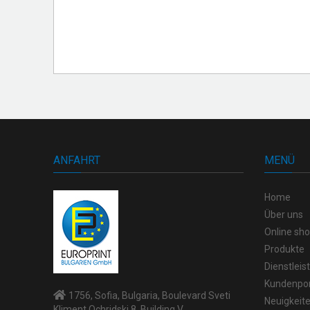
ANFAHRT
MENÜ
Home
Über uns
Online sh
Produkte
Dienstlei
Kundenpor
1756, Sofia, Bulgaria, Boulevard Sveti
Neuigkeit
Kliment Ochridski 8, Building V