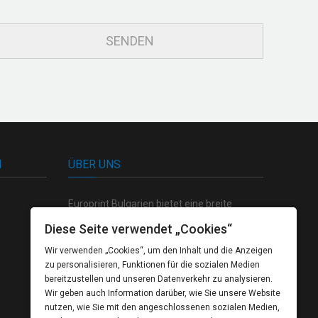
N
ÜBER UNS
Europrint Bulgarien bietet eine breite
Palette von hochwertigen Produkten auf
Diese Seite verwendet „Cookies“
dem Gebiet der Polygraphie, sowie einen
Wir verwenden „Cookies“, um den Inhalt und die Anzeigen
völlig geschlossenen Zyklus der Produktion
zu personalisieren, Funktionen für die sozialen Medien
von der kreativen Konzeption bis zum
bereitzustellen und unseren Datenverkehr zu analysieren.
fertigten Produkt.
Wir geben auch Information darüber, wie Sie unsere Website
nutzen, wie Sie mit den angeschlossenen sozialen Medien,