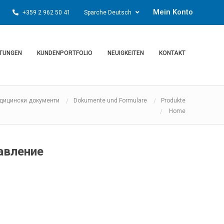
Mein Konto
+359 2 962 50 41
Sparche Deutsch
STUNGEN
KUNDENPORTFOLIO
NEUIGKEITEN
KONTAKT
дицински документи
Dokumente und Formulare
Produkte
Home
авление