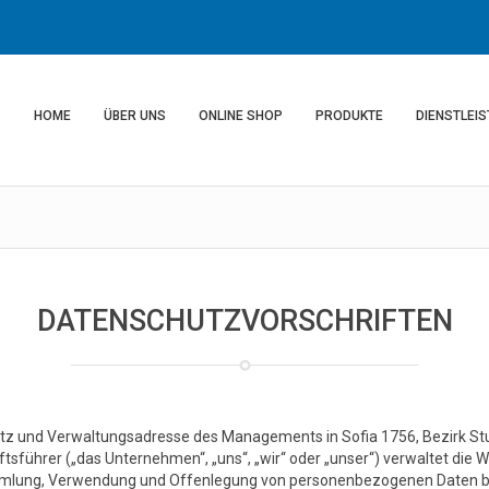
HOME
ÜBER UNS
ONLINE SHOP
PRODUKTE
DIENSTLEI
DATENSCHUTZVORSCHRIFTEN
itz und Verwaltungsadresse des Managements in Sofia 1756, Bezirk Stud
sführer („das Unternehmen“, „uns“, „wir“ oder „unser“) verwaltet die We
ammlung, Verwendung und Offenlegung von personenbezogenen Daten bei