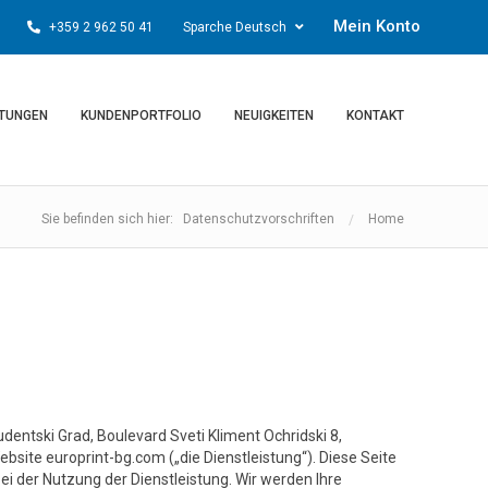
Mein Konto
+359 2 962 50 41
Sparche Deutsch
STUNGEN
KUNDENPORTFOLIO
NEUIGKEITEN
KONTAKT
Sie befinden sich hier: Datenschutzvorschriften
Home
entski Grad, Boulevard Sveti Kliment Ochridski 8,
bsite europrint-bg.com („die Dienstleistung“). Diese Seite
 der Nutzung der Dienstleistung. Wir werden Ihre