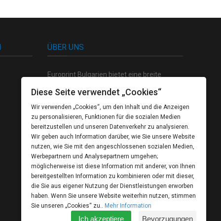
N
ÜBER UNS
Europrint Bulgarien bietet eine breite
Palette von hochwertigen Produkten auf
Diese Seite verwendet „Cookies“
dem Gebiet der Polygraphie, sowie einen
Wir verwenden „Cookies“, um den Inhalt und die Anzeigen
völlig geschlossenen Zyklus der Produktion
zu personalisieren, Funktionen für die sozialen Medien
von der kreativen Konzeption bis zum
bereitzustellen und unseren Datenverkehr zu analysieren.
fertigten Produkt.
Wir geben auch Information darüber, wie Sie unsere Website
nutzen, wie Sie mit den angeschlossenen sozialen Medien,
Werbepartnern und Analysepartnern umgehen;
möglicherweise ist diese Information mit anderer, von Ihnen
bereitgestellten Information zu kombinieren oder mit dieser,
die Sie aus eigener Nutzung der Dienstleistungen erworben
haben. Wenn Sie unsere Website weiterhin nutzen, stimmen
Sie unseren „Cookies“ zu..
Mehr Information
Ich akzeptiere
Bevorzugungen