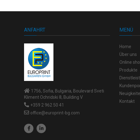
ANFAHRT
MENÜ
Home
Über uns
Online sh
Produkte
Dienstlei
Kundenpor
1756, Sofia, Bulgaria, Boulevard Sveti
Neuigkeit
Kliment Ochridski 8, Building V
Kontakt
+359 2 962 50 41
office@europrint-bg.com