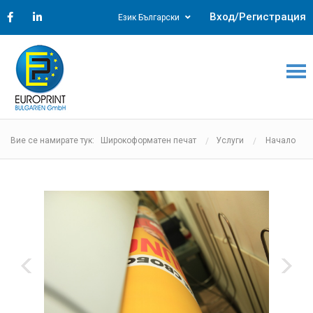
Вход/Регистрация
Език Български
Вие се намирате тук: Широкоформатен печат
Услуги
Начало
‹
›