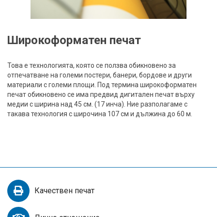
Широкоформатен печат
Това е технологията, която се ползва обикновено за
отпечатване на големи постери, банери, бордове и други
материали с големи площи. Под термина широкоформатен
печат обикновено се има предвид дигитален печат върху
медии с ширина над 45 см. (17 инча). Ние разполагаме с
такава технология с широчина 107 см и дължина до 60 м.
Качествен печат