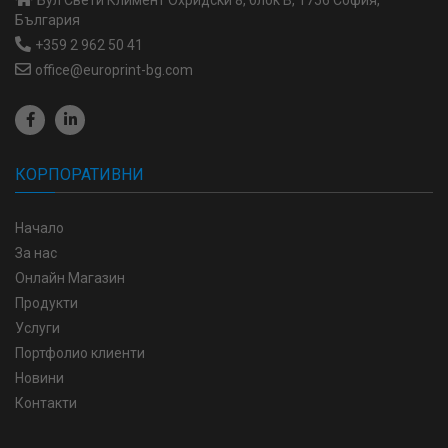
Бул Свети Климент Охридски 8, блок В, 1756 София,
България
+359 2 962 50 41
office@europrint-bg.com
КОРПОРАТИВНИ
Начало
За нас
Онлайн Магазин
Продукти
Услуги
Портфолио клиенти
Новини
Контакти