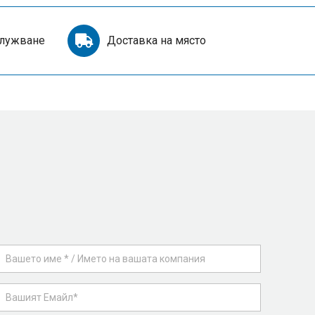
служване
Доставка на място