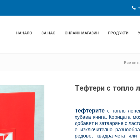
+
НАЧАЛО
ЗА НАС
ОНЛАЙН МАГАЗИН
ПРОДУКТИ
Вие се н
Тефтери с топло 
Тефтерите
с топло лепе
хубава книга. Корицата мо
добавят и затваряне с ласт
е изключително разнообра
редове, квадратчета ил