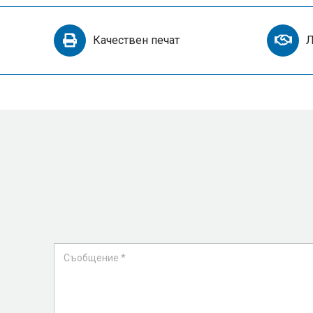
Качествен печат
Л