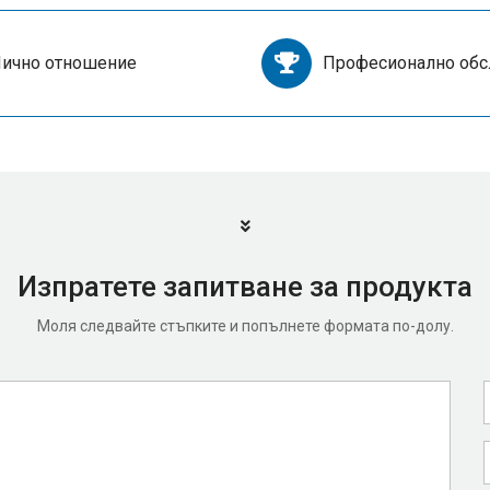
ично отношение
Професионално об
Изпратете запитване за продукта
Моля следвайте стъпките и попълнете формата по-долу.