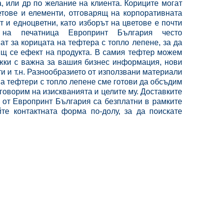
а, или др по желание на клиента. Кориците могат
етове и елементи, отговарящ на корпоративната
т и едноцветни, като изборът на цветове е почти
е на печатница Европринт България често
ат за корицата на тефтера с топло лепене, за да
ящ се ефект на продукта. В самия тефтер можем
жки с важна за вашия бизнес информация, нови
и и т.н. Разнообразието от използвани материали
на тефтери с топло лепене сме готови да обсъдим
тговорим на изискванията и целите му. Доставките
 от Европринт България са безплатни в рамките
те контактната форма по-долу, за да поискате