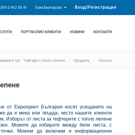
Вход/Регистрация
359 2 962 50 41
Език Български
УСЛУГИ
ПОРТФОЛИО КЛИЕНТИ
НОВИНИ
КОНТАКТИ
амирате тук: Тефтери с топло лепене
Продукти
Начало
лепене
не от Европринт България носят усещането на
же да е мека или твърда, често нашите клиенти
ик. Изборът от листа за тефтерите с топло лепене
зен. Можете да избирате между бели листа, с
и точки. Можем да включим и информационни