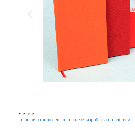
‹
Етикети
Тефтери с топло лепене
,
тефтери
,
изработка на тефтери