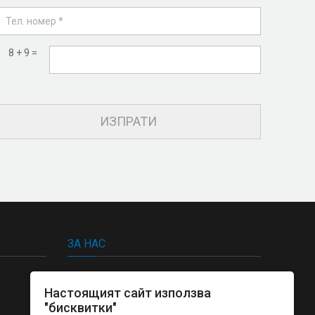
8 + 9 =
ЗА НАС
Европринт България отпечатване и
Настоящият сайт използва
изработка пълна гама висококачествени
"бисквитки"