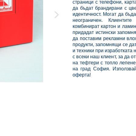
страници с телефони, карт
да бъдат брандирани с цв
›
идентичност. Могат да бъда
неограничен. Клиентит
комбинират картон и ламин
придадат истински запомн
да поставим рекламни вло
продукти, запомнящи се дат
и техники при изработката 
с всеки наш клиент, за да о
на тефтери с топло лепене
на град София. Използвай
оферта!