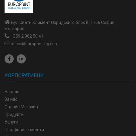
Бул Свети Климент Охридски 8, блок В, 1756 София,
България
+359 2 962 50 41
office@europrint-bg.com
КОРПОРАТИВНИ
Начало
За нас
Онлайн Магазин
Продукти
Услуги
Портфолио клиенти