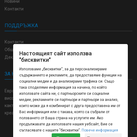
Новини
Контакти
ПОДДРЪЖКА
Контакти
Общи условия
Настоящият сайт използва
Декларация за поверителност
"бисквитки"
Използваме „бисквитки“, за да персонализираме
ЗА НАС
съдържанието и рекламите, да предоставяме функции на
социални медии и да анализираме трафика си. Също
така споделяме информация за начина, по който
Европринт България отпечатване и изработка пълна гама
използвате сайта ни, с партньорските си социални
висококачествени продукти в областта на полиграфията,
медии, рекламните си партньори и партньори за анализ,
както и напълно затворен цикъл на производство от
които може да я комбинират с друга предоставена им от
Вас информация или с такава, която са събрали от
креативната концепция до готовото изделие.
ползването от Ваша страна на услугите им. Ако
продължавате да използвате нашия уебсайт, Вие се
съгласявате с нашите "бисквитки".
Повече информация
Europrint © 2026 Всички права запазени.