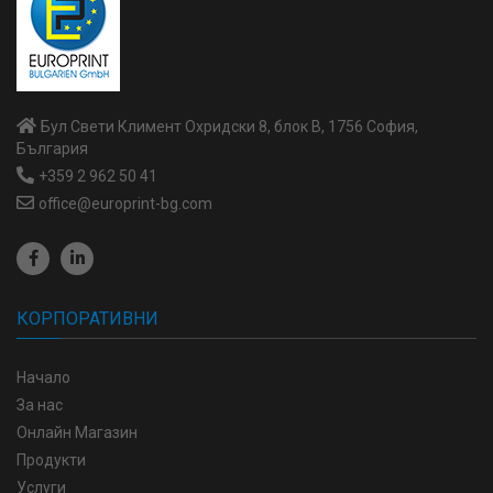
Бул Свети Климент Охридски 8, блок В, 1756 София,
България
+359 2 962 50 41
office@europrint-bg.com
КОРПОРАТИВНИ
Начало
За нас
Онлайн Магазин
Продукти
Услуги