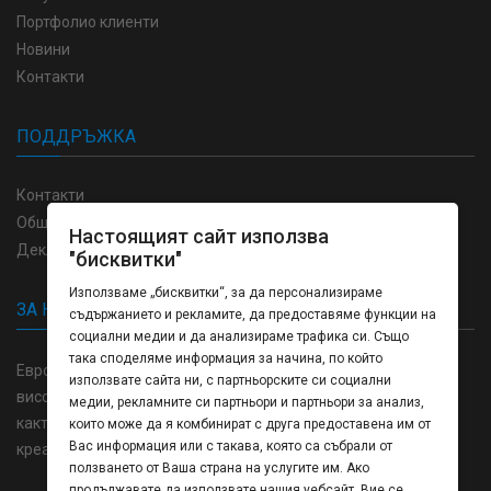
Портфолио клиенти
Новини
Контакти
ПОДДРЪЖКА
Контакти
Общи условия
Настоящият сайт използва
Декларация за поверителност
"бисквитки"
Използваме „бисквитки“, за да персонализираме
ЗА НАС
съдържанието и рекламите, да предоставяме функции на
социални медии и да анализираме трафика си. Също
така споделяме информация за начина, по който
Европринт България отпечатване и изработка пълна гама
използвате сайта ни, с партньорските си социални
висококачествени продукти в областта на полиграфията,
медии, рекламните си партньори и партньори за анализ,
както и напълно затворен цикъл на производство от
които може да я комбинират с друга предоставена им от
Вас информация или с такава, която са събрали от
креативната концепция до готовото изделие.
ползването от Ваша страна на услугите им. Ако
продължавате да използвате нашия уебсайт, Вие се