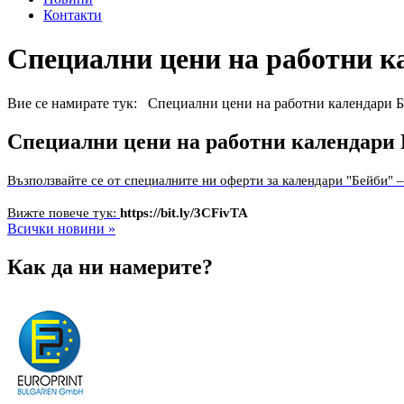
Контакти
Специални цени на работни к
Вие се намирате тук: Специални цени на работни календари 
Специални цени на работни календари
Възползвайте се от специалните ни оферти за календари "Бейби" –
Вижте повече тук:
https://bit.ly/3CFivTA
Всички новини »
Как да ни намерите?