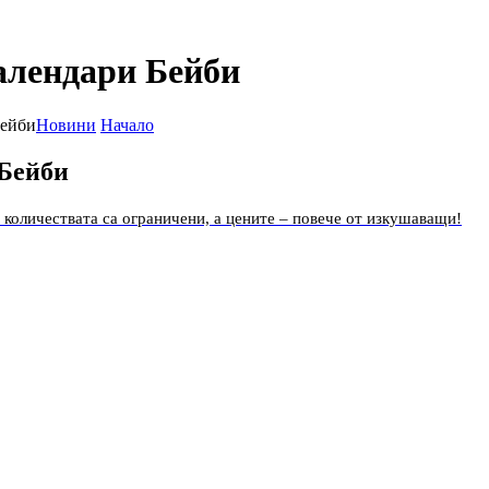
алендари Бейби
Бейби
Новини
Начало
 Бейби
 количествата са ограничени, а цените – повече от изкушаващи!