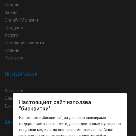
Начало
За нас
Онлайн Магазин
Продукти
Услуги
Портфолио клиенти
Новини
Контакти
ПОДДРЪЖКА
Контакти
Общи условия
Настоящият сайт използва
Декларация за поверителност
"бисквитки"
Използваме „бисквитки“, за да персонализираме
ЗА НАС
съдържанието и рекламите, да предоставяме функции на
социални медии и да анализираме трафика си. Също