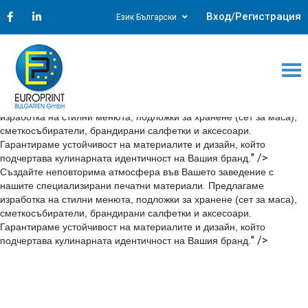
Създайте неповторима атмосфера във Вашето заведение с
Вход/Регистрация
Език Български
нашите специализирани печатни материали. Предлагаме
изработка на стилни менюта, подложки за хранене (сет за маса),
сметкосъбиратели, брандирани салфетки и аксесоари.
Гарантираме устойчивост на материалите и дизайн, който
" />
подчертава кулинарната идентичност на Вашия бранд.
Създайте неповторима атмосфера във Вашето заведение с
нашите специализирани печатни материали. Предлагаме
изработка на стилни менюта, подложки за хранене (сет за маса),
сметкосъбиратели, брандирани салфетки и аксесоари.
Гарантираме устойчивост на материалите и дизайн, който
" />
подчертава кулинарната идентичност на Вашия бранд.
Създайте неповторима атмосфера във Вашето заведение с
нашите специализирани печатни материали. Предлагаме
изработка на стилни менюта, подложки за хранене (сет за маса),
сметкосъбиратели, брандирани салфетки и аксесоари.
Гарантираме устойчивост на материалите и дизайн, който
" />
подчертава кулинарната идентичност на Вашия бранд.