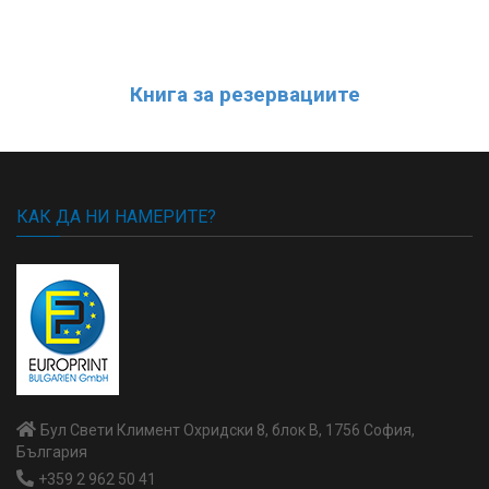
Книга за резервациите
КАК ДА НИ НАМЕРИТЕ?
Бул Свети Климент Охридски 8, блок В, 1756 София,
България
+359 2 962 50 41