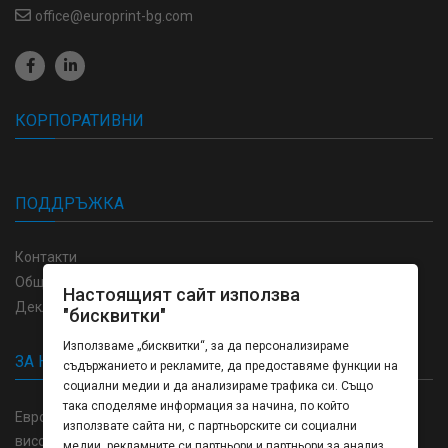
office@europrint-bg.com
КОРПОРАТИВНИ
ПОДДРЪЖКА
Контакти
Общи условия
Настоящият сайт използва
Декларация за поверителност
"бисквитки"
Използваме „бисквитки“, за да персонализираме
ЗА НАС
съдържанието и рекламите, да предоставяме функции на
социални медии и да анализираме трафика си. Също
така споделяме информация за начина, по който
Европринт България отпечатване и изработка пълна гама
използвате сайта ни, с партньорските си социални
висококачествени продукти в областта на полиграфията,
медии, рекламните си партньори и партньори за анализ,