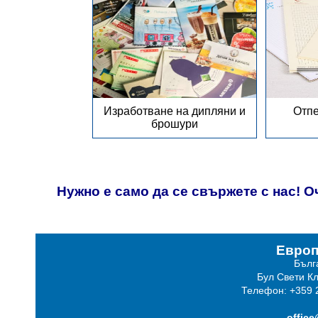
Изработване на дипляни и
Отпе
брошури
Нужно е само да се свържете с нас! Оч
Европ
Бълг
Бул Свети Кл
Телефон: +359 2
offic