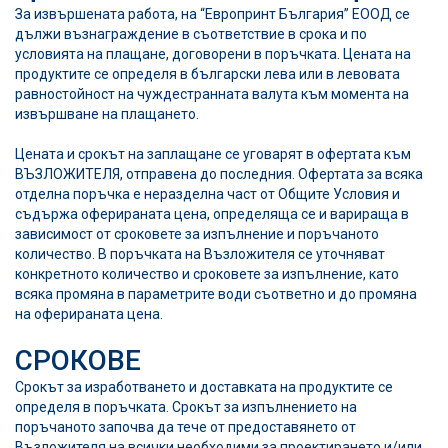
За извършената работа, на
“Европринт България” ЕООД
се
дължи възнаграждение в съответствие в срока и по
условията на плащане, договорени в поръчката. Цената на
продуктите се определя в български лева или в левовата
равностойност на чуждестранната валута към момента на
извършване на плащането.
Цената и срокът на заплащане се уговарят в офертата към
ВЪЗЛОЖИТЕЛЯ, отправена до последния. Офертата за всяка
отделна поръчка е неразделна част от Общите Условия и
съдържа оферираната цена, определяща се и варираща в
зависимост от сроковете за изпълнение и поръчаното
количество. В поръчката на Възложителя се уточняват
конкретното количество и сроковете за изпълнение, като
всяка промяна в параметрите води съответно и до промяна
на оферираната цена.
СРОКОВЕ
Срокът за изработването и доставката на продуктите се
определя в поръчката. Срокът за изпълнението на
поръчаното започва да тече от предоставянето от
Възложителя на всички необходими за проектирането и/или