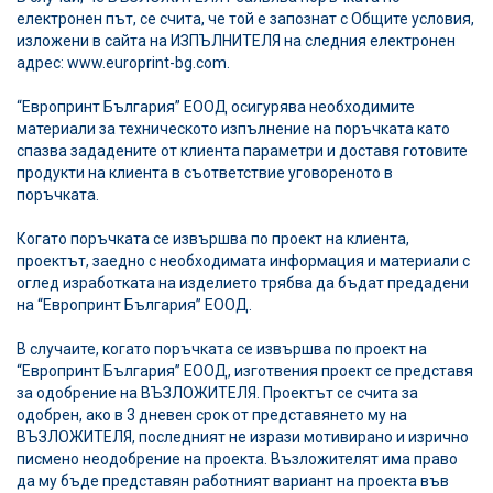
електронен път, се счита, че той е запознат с Общите условия,
изложени в сайта на ИЗПЪЛНИТЕЛЯ на следния електронен
адрес: www.europrint-bg.com.
“Европринт България” ЕООД
осигурява необходимите
материали за техническото изпълнение на поръчката като
спазва зададените от клиента параметри и доставя готовите
продукти на клиента в съответствие уговореното в
поръчката.
Когато поръчката се извършва по проект на клиента,
проектът, заедно с необходимата информация и материали с
оглед изработката на изделието трябва да бъдат предадени
на
“Европринт България” ЕООД
.
В случаите, когато поръчката се извършва по проект на
“Европринт България” ЕООД
, изготвения проект се представя
за одобрение на ВЪЗЛОЖИТЕЛЯ. Проектът се счита за
одобрен, ако в 3 дневен срок от представянето му на
ВЪЗЛОЖИТЕЛЯ, последният не изрази мотивирано и изрично
писмено неодобрение на проекта. Възложителят има право
да му бъде представян работният вариант на проекта във