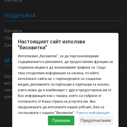
Контакти
ПОДДРЪЖКА
Контакти
Общи условия
Настоящият сайт използва
Декларация за поверителност
"бисквитки"
Използваме „бисквитки“, за да персонализираме
ЗА НАС
съдържанието и рекламите, да предоставяме функции на
социални медии и да анализираме трафика си. Също
така споделяме информация за начина, по който
Европринт България отпечатване и изработка пълна гама
използвате сайта ни, с партньорските си социални
висококачествени продукти в областта на полиграфията,
медии, рекламните си партньори и партньори за анализ,
както и напълно затворен цикъл на производство от
които може да я комбинират с друга предоставена им от
Вас информация или с такава, която са събрали от
креативната концепция до готовото изделие.
ползването от Ваша страна на услугите им. Ако
продължавате да използвате нашия уебсайт, Вие се
съгласявате с нашите "бисквитки".
Повече информация
Europrint © 2026 Всички права запазени.
Приемам
Предпочитания