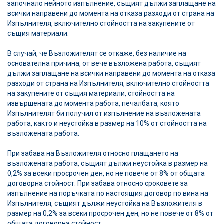
започнало нейното изпълнение, същият дължи заплащане на
всички направени до момента на отказа разходи от страна на
Изпълнителя, включително стойността на закупените от
същия материали.
В случай, че Възложителят се откаже, без наличие на
основателна причина, от вече възложена работа, същият
дължи заплащане на всички направени до момента на отказа
разходи от страна на Изпълнителя, включително стойността
на закупените от същия материали, стойността на
извършената до момента работа, печалбата, която
Изпълнителят би получил от изпълнение на възложената
работа, както и неустойка в размер на 10% от стойността на
възложената работа.
При забава на Възложителя относно плащането на
възложената работа, същият дължи неустойка в размер на
0,2% за всеки просрочен ден, но не повече от 8% от общата
договорна стойност. При забава относно сроковете за
изпълнение на поръчката по настоящия договор по вина на
Изпълнителя, същият дължи неустойка на Възложителя в
размер на 0,2% за всеки просрочен ден, но не повече от 8% от
общата договорна стойност.