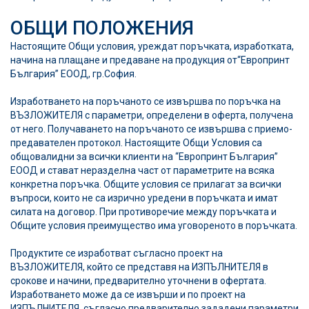
ОБЩИ ПОЛОЖЕНИЯ
Настоящите Общи условия, уреждат поръчката, изработката,
начина на плащане и предаване на продукция от
“Европринт
България” ЕООД
, гр.София.
Изработването на поръчаното се извършва по поръчка на
ВЪЗЛОЖИТЕЛЯ с параметри, определени в оферта, получена
от него. Получаването на поръчаното се извършва с приемо-
предавателен протокол. Настоящите Общи Условия са
общовалидни за всички клиенти на
“Европринт България”
ЕООД
и стават неразделна част от параметрите на всяка
конкретна поръчка. Общите условия се прилагат за всички
въпроси, които не са изрично уредени в поръчката и имат
силата на договор. При противоречие между поръчката и
Общите условия преимущество има уговореното в поръчката.
Продуктите се изработват съгласно проект на
ВЪЗЛОЖИТЕЛЯ, който се представя на ИЗПЪЛНИТЕЛЯ в
срокове и начини, предварително уточнени в офертата.
Изработването може да се извърши и по проект на
ИЗПЪЛНИТЕЛЯ, съгласно предварително зададени параметри