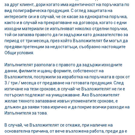
за друг клиент, дори когато има идентичност на поръчката по
вид полиграфическа продукция. С оглед защитата на
интересите си и в случай, че се касае за еднократна поръчка,
както и в случай на прекратяване на договора, когато с едни
изходни материали се изпълняват няколко отделни поръчки,
той си запазва правото да ги задържи като доказателство за
период от три месеца, през който Възложителят би могъл да
предяви претенции за недостатъци, съобразно настоящите
Общи условия.
Изпълнителят разполага с правото да задържи изходните
данни, филмите и щанц-формите, собственост на
Възложителя, послужили за изработка на поръчката в срок от
3 / три / месеца от предаване на готовата продукция. След
изтичане на тези срокове, в случай че Възложителят не ги е
потърсил подлежат на унищожаване. Ако Възложителят
желае тяхното запазване извън упоменатите срокове, е
длъжен да заяви това изрично и да покрие всички разходи на
Изпълнителя за това.
В случай, че Възложителят се откаже, при наличие на
основателна причина, от вече възложена работа, преди да е