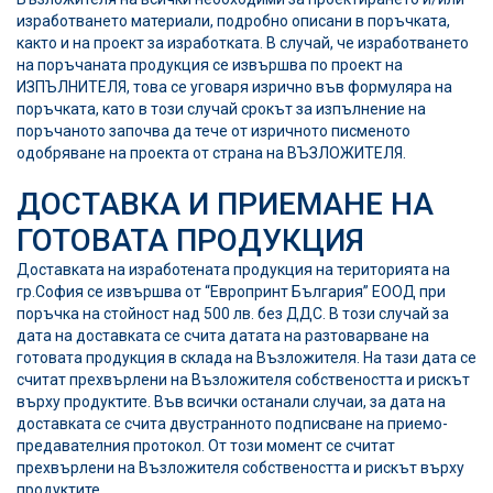
изработването материали, подробно описани в поръчката,
както и на проект за изработката. В случай, че изработването
на поръчаната продукция се извършва по проект на
ИЗПЪЛНИТЕЛЯ, това се уговаря изрично във формуляра на
поръчката, като в този случай срокът за изпълнение на
поръчаното започва да тече от изричното писменото
одобряване на проекта от страна на ВЪЗЛОЖИТЕЛЯ.
ДОСТАВКА И ПРИЕМАНЕ НА
ГОТОВАТА ПРОДУКЦИЯ
Доставката на изработената продукция на територията на
гр.София се извършва от
“Европринт България” ЕООД
при
поръчка на стойност над 500 лв. без ДДС. В този случай за
дата на доставката се счита датата на разтоварване на
готовата продукция в склада на Възложителя. На тази дата се
считат прехвърлени на Възложителя собствеността и рискът
върху продуктите. Във всички останали случаи, за дата на
доставката се счита двустранното подписване на приемо-
предавателния протокол. От този момент се считат
прехвърлени на Възложителя собствеността и рискът върху
продуктите.