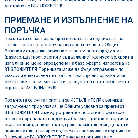
от страна на ВЪЗЛОЖИТЕЛЯ.
ПРИЕМАНЕ И ИЗПЪЛНЕНИЕ НА
ПОРЪЧКА
Поръчката се извършва чрез попълване и подписване на
заявка, която представлява неразделна част от Общите
Условия и съдържа: описание на поръчаната продукция
(размер, цветност, хартия и съдържание); количество; срок на
изпълнение; цена, определена на база оферта, изпратена на
ВЪЗЛОЖИТЕЛЯ. Поръчката може да бъде отправена и по
факс или електронен път, като в този случай поръчката се
счита приета от момента на изпращане на потвърждение от
страна на ИЗПЪЛНИТЕЛЯ.
Поръчката се счита приета и за ИЗПЪЛНИТЕЛЯ възникват
задължения при условие, че Общите условия са приети от
ВЪЗЛОЖИТЕЛЯТ и между страните е постигнато съгласие
относно поръчаната продукция (размер, цветност, хартия и
съдържание); количествата; срока на изпълнение; цената и
начина на плащане чрез подписване на заявка за поръчката.
В случай, че ВЪЗЛОЖИТЕЛЯТ заявява поръчката по