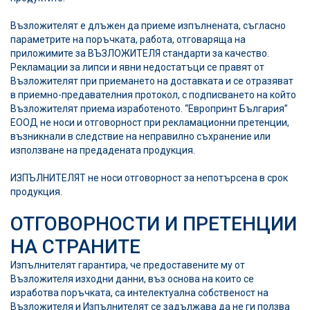
Възложителят е длъжен да приеме изпълнената, съгласно
параметрите на поръчката, работа, отговаряща на
приложимите за ВЪЗЛОЖИТЕЛЯ стандарти за качество.
Рекламации за липси и явни недостатъци се правят от
Възложителят при приемането на доставката и се отразяват
в приемно-предавателния протокол, с подписването на който
Възложителят приема изработеното.
“Европринт България”
ЕООД
не носи и отговорност при рекламационни претенции,
възникнали в следствие на неправилно съхранение или
използване на предадената продукция.
ИЗПЪЛНИТЕЛЯТ не носи отговорност за непотърсена в срок
продукция.
ОТГОВОРНОСТИ И ПРЕТЕНЦИИ
НА СТРАНИТЕ
Изпълнителят гарантира, че предоставените му от
Възложителя изходни данни, въз основа на които се
изработва поръчката, са интелектуална собственост на
Възложителя и Изпълнителят се задължава да не ги ползва