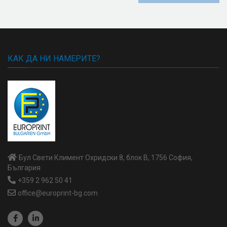
КАК ДА НИ НАМЕРИТЕ?
Бул Свети Климент Охридски 8, блок В, 1756 София,
България
+359 2 962 50 41
office@europrint-bg.com