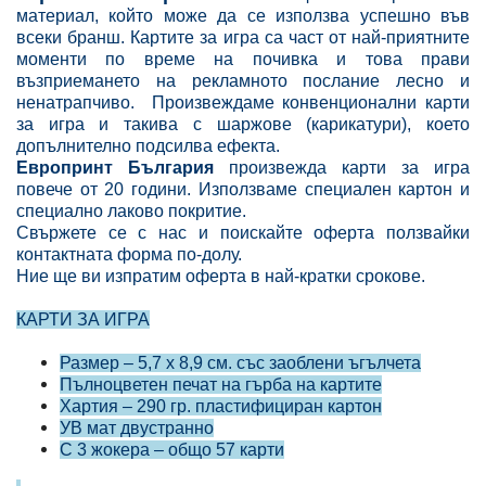
материал, който може да се използва успешно във
всеки бранш. Картите за игра са част от най-приятните
моменти по време на почивка и това прави
възприемането на рекламното послание лесно и
ненатрапчиво. Произвеждаме конвенционални карти
за игра и такива с шаржове (карикатури), което
допълнително подсилва ефекта.
Европринт България
произвежда карти за игра
повече от 20 години. Използваме специален картон и
специално лаково покритие.
Свържете се с нас и поискайте оферта ползвайки
контактната форма по-долу.
Ние ще ви изпратим оферта в най-кратки срокове.
КАРТИ ЗА ИГРА
Размер – 5,7 х 8,9 см. със заоблени ъгълчета
Пълноцветен печат на гърба на картите
Хартия – 290 гр. пластифициран картон
УВ мат двустранно
С 3 жокера – общо 57 карти