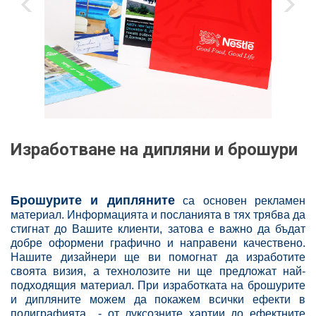
‹
›
Изработване на дипляни и брошури
Брошурите и дипляните
са основен рекламен
материал. Информацията и посланията в тях трябва да
стигнат до Вашите клиенти, затова е важно да бъдат
добре оформени графично и направени качествено.
Нашите дизайнери ще ви помогнат да изработите
своята визия, а технолозите ни ще предложат най-
подходящия материал. При изработката на брошурите
и дипляните можем да покажем всички ефекти в
полиграфията - от луксозните хартии до ефектните