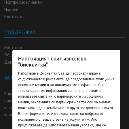
Портфолио клиенти
Новини
Контакти
ПОДДРЪЖКА
Контакти
Общи условия
Настоящият сайт използва
Декларация за поверителност
"бисквитки"
Използваме „бисквитки“, за да персонализираме
ЗА НАС
съдържанието и рекламите, да предоставяме функции на
социални медии и да анализираме трафика си. Също
така споделяме информация за начина, по който
Европринт България отпечатване и изработка пълна гама
използвате сайта ни, с партньорските си социални
висококачествени продукти в областта на полиграфията,
медии, рекламните си партньори и партньори за анализ,
както и напълно затворен цикъл на производство от
които може да я комбинират с друга предоставена им от
Вас информация или с такава, която са събрали от
креативната концепция до готовото изделие.
ползването от Ваша страна на услугите им. Ако
продължавате да използвате нашия уебсайт, Вие се