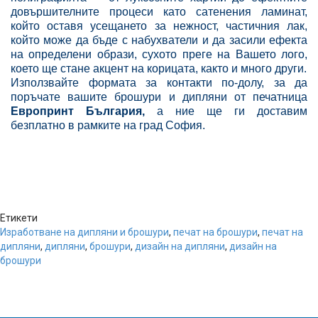
довършителните процеси като сатенения ламинат,
който оставя усещането за нежност, частичния лак,
който може да бъде с набухватели и да засили ефекта
на определени образи, сухото преге на Вашето лого,
което ще стане акцент на корицата, както и много други.
Използвайте формата за контакти по-долу, за да
поръчате вашите брошури и дипляни от печатница
Европринт България,
а ние ще ги доставим
безплатно в рамките на град София.
Етикети
Изработване на дипляни и брошури
,
печат на брошури
,
печат на
дипляни
,
дипляни
,
брошури
,
дизайн на дипляни
,
дизайн на
брошури