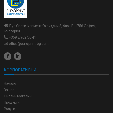
Бул Свети Климент Охридски 8, блок В, 1756 София,
България
+359 2 962 50 41
office@europrint-bg.com
КОРПОРАТИВНИ
Начало
За нас
Онлайн Магазин
Продукти
Услуги