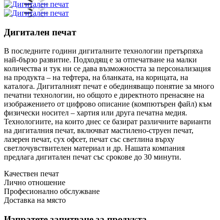
Дигитален печат
В последните години дигиталните технологии претърпяха
най-бързо развитие. Подходящ е за отпечатване на малки
количества и тук ни се дава възможността за персонализация
на продукта – на тефтера, на бланката, на корицата, на
каталога. Дигиталният печат е обединяващо понятие за много
печатни технологии, но общото е директното пренасяне на
изображението от цифрово описание (компютърен файл) към
физически носител – хартия или друга печатна медия.
Технологиите, на които днес се базират различните варианти
на дигиталния печат, включват мастилено-струен печат,
лазерен печат, сух офсет, печат със светлина върху
светлочувствителен материал и др. Нашата компания
предлага дигитален печат със срокове до 30 минути.
Качествен печат
Лично отношение
Професионално обслужване
Доставка на място
Изпратете запитване за продукта