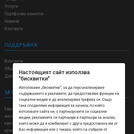
Услуги
Портфолио клиенти
Новини
Контакти
ПОДДРЪЖКА
Контакти
Общи условия
Настоящият сайт използва
Декларация за поверителност
"бисквитки"
Използваме „бисквитки“, за да персонализираме
ЗА НАС
съдържанието и рекламите, да предоставяме функции на
социални медии и да анализираме трафика си. Също
така споделяме информация за начина, по който
Европринт България отпечатване и изработка пълна гама
използвате сайта ни, с партньорските си социални
висококачествени продукти в областта на полиграфията,
медии, рекламните си партньори и партньори за анализ,
както и напълно затворен цикъл на производство от
които може да я комбинират с друга предоставена им от
Вас информация или с такава, която са събрали от
креативната концепция до готовото изделие.