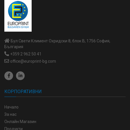
Бул Свети Климент Охридски 8, блок В, 1756 София,
България
+359 2 962 50 41
office@europrint-bg.com
КОРПОРАТИВНИ
Начало
За нас
Онлайн Магазин
Продукти