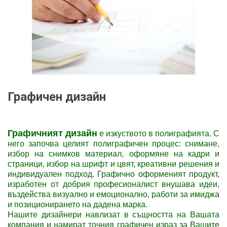
Графичен дизайн
Графичният дизайн
е изкуството в полиграфията. С
него започва целият полиграфичен процес: снимане,
избор на снимков материал, оформяне на кадри и
страници, избор на шрифт и цвят, креативни решения и
индивидуален подход. Графично оформеният продукт,
изработен от добрия професионалист внушава идеи,
въздейства визуално и емоционално, работи за имиджа
и позиционирането на дадена марка.
Нашите дизайнери навлизат в същността на Вашата
компания и намират точния графичен израз за Вашите